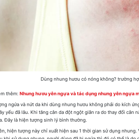
Dùng nhung hươu có nóng không? trường hợp
em thêm:
Nhung hươu yên ngựa và tác dụng nhung yên ngựa m
ợng ngứa và nứt da khi dùng nhung hươu không phải do kích ứng
ầy yếu đã lâu. Khi tăng cân da đột ngột giãn ra do thay đổi cân n
a. Đây là hiện tượng sinh lý bình thường.
ên, hiện tượng này chỉ xuất hiện sau 1 thời gian sử dụng nhung. 
u khi sử dụng nhung, người dùng đã bị ngứa thì đó có thể là do 