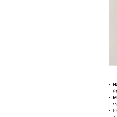
N
Ra
M
th
Kh