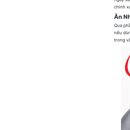
chính x
Ăn N
Qua phầ
nếu dùn
trong v