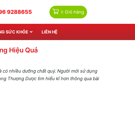
×
×
×
96 9288655
Giỏ hàng
NG SỨC KHỎE
LIÊN HỆ
ng Hiệu Quả
 có nhiều dưỡng chất quý. Người mới sử dụng
ng Thượng Dược tìm hiểu kĩ hơn thông qua bài