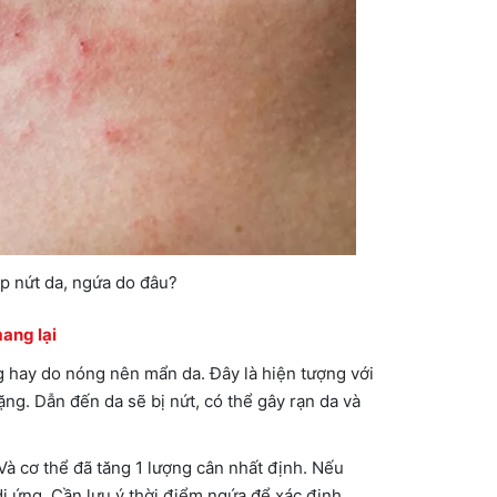
 nứt da, ngứa do đâu?
ang lại
 hay do nóng nên mẩn da. Đây là hiện tượng với
ặng. Dẫn đến da sẽ bị nứt, có thể gây rạn da và
Và cơ thể đã tăng 1 lượng cân nhất định. Nếu
dị ứng. Cần lưu ý thời điểm ngứa để xác định