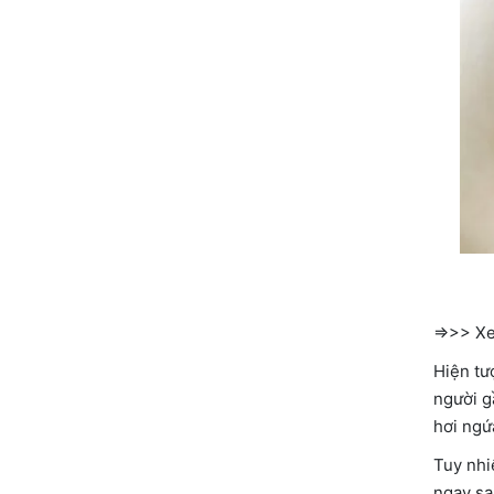
=>>> X
Hiện tư
người g
hơi ngứ
Tuy nhi
ngay sa