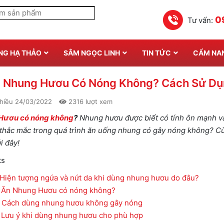
0
Tư vấn:
NG HẠ THẢO
SÂM NGỌC LINH
TIN TỨC
CẨM NA
 Nhung Hươu Có Nóng Không? Cách Sử Dụ
hiều 24/03/2022
2316 lượt xem
Hươu có nóng không
?
Nhung hươu được biết có tính ôn mạnh và
thắc mắc trong quá trình ăn uống nhung có gây nóng không? Cù
i đây!
ts
Hiện tượng ngứa và nứt da khi dùng nhung hươu do đâu?
Ăn Nhung Hươu có nóng không?
Cách dùng nhung hươu không gây nóng
Lưu ý khi dùng nhung hươu cho phù hợp