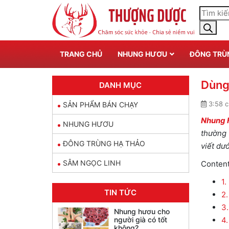
TRANG CHỦ
NHUNG HƯƠU
ĐÔNG TRÙ
Dùng
DANH MỤC
3:58 c
SẢN PHẨM BÁN CHẠY
Nhung 
NHUNG HƯƠU
thường 
ĐÔNG TRÙNG HẠ THẢO
viết dướ
SÂM NGỌC LINH
Conten
1.
TIN TỨC
2.
3.
Nhung hươu cho
người già có tốt
4.
không?