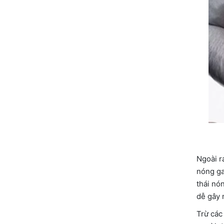
Ngoài ra
nóng ga
thái nó
dễ gây 
Trừ các