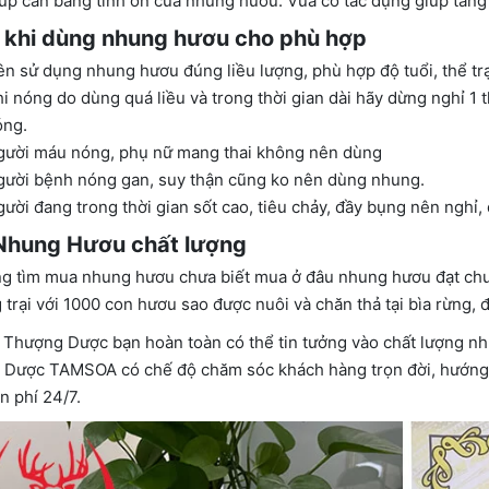
úp cân bằng tính ôn của nhung hươu. Vừa có tác dụng giúp tăng
 khi dùng nhung hươu cho phù hợp
n sử dụng nhung hươu đúng liều lượng, phù hợp độ tuổi, thể tr
i nóng do dùng quá liều và trong thời gian dài hãy dừng nghỉ 1 t
óng.
gười máu nóng, phụ nữ mang thai không nên dùng
ười bệnh nóng gan, suy thận cũng ko nên dùng nhung.
ười đang trong thời gian sốt cao, tiêu chảy, đầy bụng nên nghỉ, 
Nhung Hươu chất lượng
g tìm mua nhung hươu chưa biết mua ở đâu nhung hươu đạt chu
 trại với 1000 con hươu sao được nuôi và chăn thả tại bìa rừng,
 Thượng Dược bạn hoàn toàn có thể tin tưởng vào chất lượng nhu
Dược TAMSOA có chế độ chăm sóc khách hàng trọn đời, hướng d
n phí 24/7.