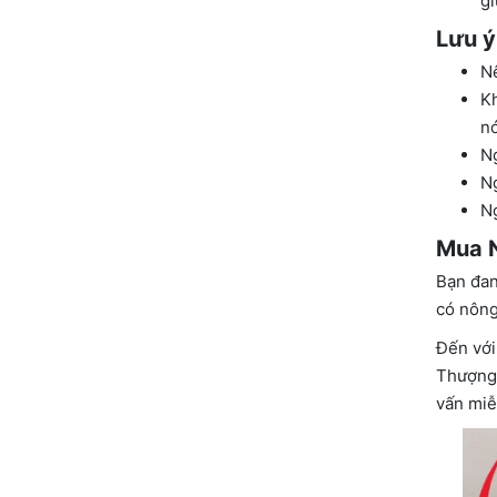
gi
Lưu ý
Nê
Kh
n
N
Ng
Ng
Mua 
Bạn đan
có nông
Đến với
Thượng 
vấn miễ