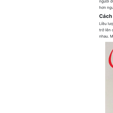
người d
hơn ngư
Cách
Liều lư
trở lên
nhau. M