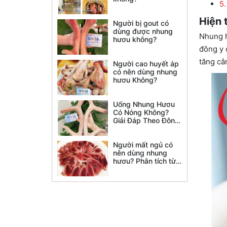
5.
Hiện 
Người bị gout có
dùng được nhung
Nhung h
hươu không?
đông y 
tăng câ
Người cao huyết áp
có nên dùng nhung
hươu Không?
Uống Nhung Hươu
Có Nóng Không?
Giải Đáp Theo Đông
Y Và Nghiên Cứu
Khoa Học
Người mất ngủ có
nên dùng nhung
hươu? Phân tích từ
Đông y, nghiên cứu
khoa học và lời
khuyên chuyên gia
giúp bạn hiểu đúng
trước khi sử dụng.