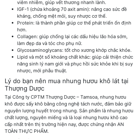
viêm nhiễm, giúp vết thương nhanh lành.
IGF-1 (chứa khoảng 70 axit amin): nâng cao sức đề
kháng, chống mệt mỏi, suy nhược cơ thể.
Protein: là thành phần giúp cơ thể phát triển ổn định
hơn.
Collagen: giúp chống lại các dấu hiệu lão hóa sớm,
làm đẹp da và tóc cho phụ nữ.
Glycosaminoglycans: tốt cho xương khớp chắc khỏe.
Lipid và một số khoáng chất khác: giúp cải thiện chức
năng sinh lý nam giới và phục hồi sức khỏe khi bị suy
nhược, mới phẫu thuật.
Lý do bạn nên mua nhung hươu khô lát tại
Thượng Dược
Tại Công ty CPTM Thượng Dược – Tamsoa, nhung hươu
khô được sấy khô bằng công nghệ tách nước, đảm bảo giữ
nguyên lượng huyết trong nhung. Sản phẩm là nhung hươu
chất lượng, nguyên miếng và là loại nhung hươu khô cao
cấp nhất trên thị trường hiện nay, được chứng nhận AN
TOÀN THỰC PHẨM.