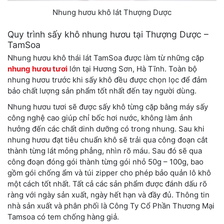
Nhung hươu khô lát Thượng Dược
Quy trình sấy khô nhung hươu tại Thượng Dược –
TamSoa
Nhung hươu khô thái lát TamSoa được làm từ những cặp
nhung hươu tươi
lớn tại Hương Sơn, Hà Tĩnh. Toàn bộ
nhung hươu trước khi sấy khô đều được chọn lọc để đảm
bảo chất lượng sản phẩm tốt nhất đến tay người dùng.
Nhung hươu tươi sẽ được sấy khô từng cặp bằng máy sấy
công nghệ cao giúp chỉ bốc hơi nước, không làm ảnh
hưởng đến các chất dinh dưỡng có trong nhung. Sau khi
nhung hươu đạt tiêu chuẩn khô sẽ trải qua công đoạn cắt
thành từng lát mỏng phẳng, nhìn rõ máu. Sau đó sẽ qua
công đoạn đóng gói thành từng gói nhỏ 50g – 100g, bao
gồm gói chống ẩm và túi zipper cho phép bảo quản lô khô
một cách tốt nhất. Tất cả các sản phẩm được đánh dấu rõ
ràng với ngày sản xuất, ngày hết hạn và đầy đủ. Thông tin
nhà sản xuất và phân phối là Công Ty Cổ Phần Thương Mại
Tamsoa có tem chống hàng giả.