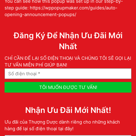
You can see how this popup was set up in our step-by-
step guide: https://wppopupmaker.com/guides/auto-
opening-announcement-popups/
Đăng Ký Để Nhận Ưu Đãi Mới
Nhất
CHỈ CẦN ĐỂ LẠI SỐ ĐIỆN THOẠI VÀ CHÚNG TÔI SẼ GỌI LẠI
TƯ VẤN MIỄN PHÍ GIÚP BẠN!
Nhận Ưu Đãi Mới Nhất!
Ưu đãi của Thượng Dược dành riêng cho những khách
hàng để lại số điện thoại tại đây!