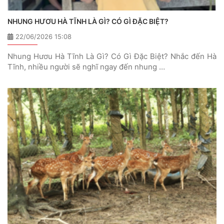
NHUNG HƯƠU HÀ TĨNH LÀ GÌ? CÓ GÌ ĐẶC BIỆT?
22/06/2026 15:08
Nhung Hươu Hà Tĩnh Là Gì? Có Gì Đặc Biệt? Nhắc đến Hà
Tĩnh, nhiều người sẽ nghĩ ngay đến nhung …