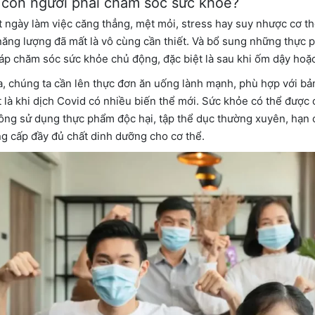
 con người phải chăm sóc sức khỏe?
 ngày làm việc căng thẳng, mệt mỏi, stress hay suy nhược cơ th
ăng lượng đã mất là vô cùng cần thiết. Và bổ sung những thực
áp chăm sóc sức khỏe chủ động, đặc biệt là sau khi ốm dậy hoặ
a, chúng ta cần lên thực đơn ăn uống lành mạnh, phù hợp với b
ất là khi dịch Covid có nhiều biến thể mới. Sức khỏe có thể được
ông sử dụng thực phẩm độc hại, tập thể dục thường xuyên, hạn 
g cấp đầy đủ chất dinh dưỡng cho cơ thể.