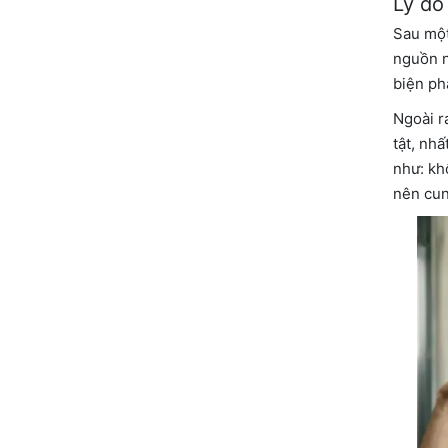
Lý do
Sau một
nguồn n
biện ph
Ngoài r
tật, nh
như: kh
nên cun