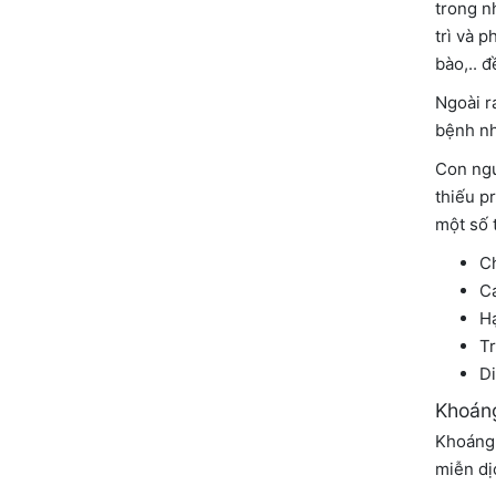
trong n
trì và 
bào,.. 
Ngoài r
bệnh nh
Con ngư
thiếu p
một số 
Ch
Cá
Hạ
Tr
Di
Khoáng
Khoáng 
miễn dị