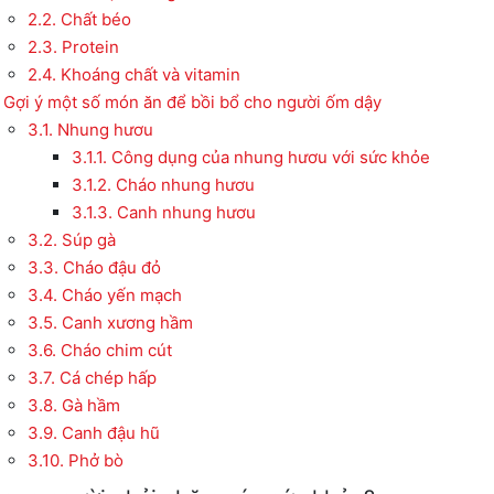
2.2.
Chất béo
2.3.
Protein
2.4.
Khoáng chất và vitamin
Gợi ý một số món ăn để bồi bổ cho người ốm dậy
3.1.
Nhung hươu
3.1.1.
Công dụng của nhung hươu với sức khỏe
3.1.2.
Cháo nhung hươu
3.1.3.
Canh nhung hươu
3.2.
Súp gà
3.3.
Cháo đậu đỏ
3.4.
Cháo yến mạch
3.5.
Canh xương hầm
3.6.
Cháo chim cút
3.7.
Cá chép hấp
3.8.
Gà hầm
3.9.
Canh đậu hũ
3.10.
Phở bò