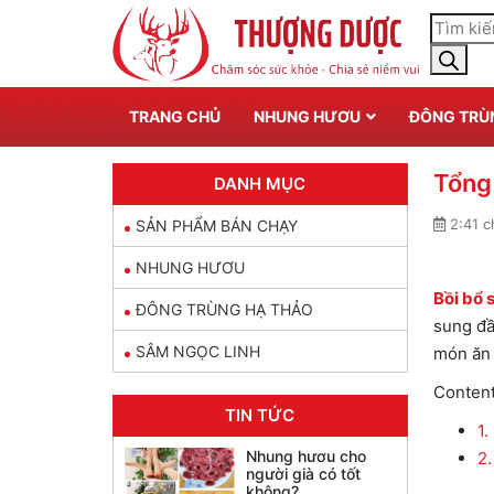
TRANG CHỦ
NHUNG HƯƠU
ĐÔNG TRÙ
Tổng
DANH MỤC
2:41 c
SẢN PHẨM BÁN CHẠY
NHUNG HƯƠU
Bồi bổ 
ĐÔNG TRÙNG HẠ THẢO
sung đầ
SÂM NGỌC LINH
món ăn 
Conten
TIN TỨC
1.
Nhung hươu cho
2.
người già có tốt
không?