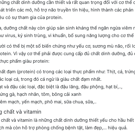
hững chất dinh dưỡng cần thiết và rất quan trọng đối với cơ thể
phát triển các mô, hỗ trợ não truyền tín hiệu, hình thành các phả
đều có sự tham gia của protein.
a, dưỡng chất này còn giúp sản sinh kháng thể ngăn ngừa viêm n
ư virus, ký sinh trùng, vi khuẩn, bổ sung năng lượng cho cơ th
ời có thể bị một số biến chứng như yếu cơ, sương mù não, rối l
rotein. Vì vậy cơ thể phải được cung cấp đủ chất dinh dưỡng, đủ
thực phẩm giàu protein:
ất đạm (protein) có trong các loại thực phẩm như: Thịt, cá, trứn
c loại cá, trong đó cá ngừ là giàu chất đạm nhất.
t và đậu các loại, đặc biệt là đậu lăng, đậu phộng, hạt bí,..,
ứng gà, hạch nhân, tôm, bông cải xanh
êm mạch, yến mạch, phô mai, sữa chua, sữa,..
 chất và vitamin
chất và vitamin là những chất dinh dưỡng thiết yếu cho hầu hế
ch mà còn hỗ trợ phòng chống bệnh tật, làm đẹp,… hiệu quả.