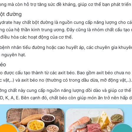
ọng mà còn hỗ trợ tăng sức đề kháng, giúp cơ thể bạn phát triển
ột đường
drate hay chất bột đường là nguồn cung cấp năng lượng cho các 
ng của hệ thần kinh trung ương. Đây cũng là nhóm chất cấu tạo 
à điều hòa các hoạt động của cơ thể.
 bệnh nhân tiểu đường hoặc cao huyết áp, các chuyên gia khuyê
 nguyên hạt.
béo
o được cấu tạo thành từ các axit béo. Bao gồm axit béo chưa no
 vật,..) và axit béo no (thường có trong dầu dừa, mỡ động vật,..).
ỡng chất này cung cấp nguồn năng lượng dồi dào và giúp cơ thể 
 D, K, A, E. Bên cạnh đó, chất béo còn giúp món ăn trở nên hấp