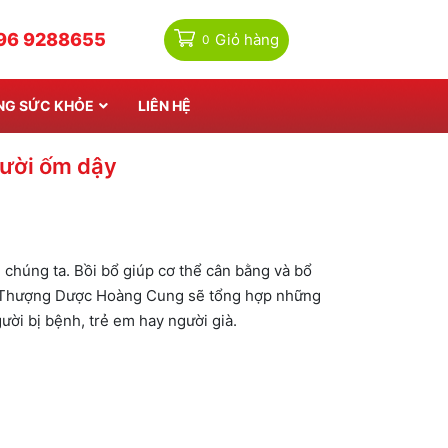
×
×
×
96 9288655
Giỏ hàng
NG SỨC KHỎE
LIÊN HỆ
gười ốm dậy
 chúng ta. Bồi bổ giúp cơ thể cân bằng và bổ
ây, Thượng Dược Hoàng Cung sẽ tổng hợp những
ời bị bệnh, trẻ em hay người già.