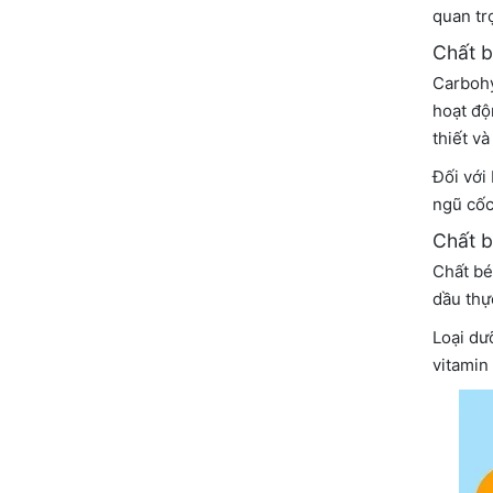
quan tr
Chất b
Carbohy
hoạt độ
thiết v
Đối với
ngũ cốc
Chất 
Chất bé
dầu thực
Loại dư
vitamin