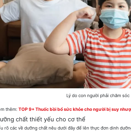
Lý do con người phải chăm sóc
em thêm:
TOP 9+ Thuốc bồi bổ sức khỏe cho người bị suy nhượ
ưỡng chất thiết yếu cho cơ thể
ểu rõ các về dưỡng chất nêu dưới đây để lên thực đơn dinh dưỡ