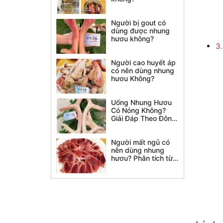
Người bị gout có
dùng được nhung
hươu không?
3.
Người cao huyết áp
có nên dùng nhung
hươu Không?
Uống Nhung Hươu
Có Nóng Không?
Giải Đáp Theo Đông
Y Và Nghiên Cứu
Khoa Học
Người mất ngủ có
nên dùng nhung
hươu? Phân tích từ
Đông y, nghiên cứu
khoa học và lời
khuyên chuyên gia
giúp bạn hiểu đúng
trước khi sử dụng.