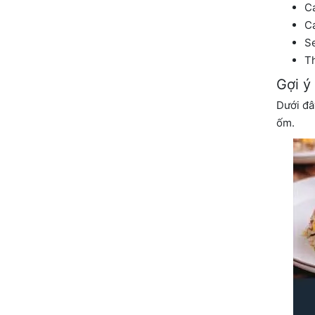
Ca
Cá
Se
Th
Gợi ý
Dưới đâ
ốm.