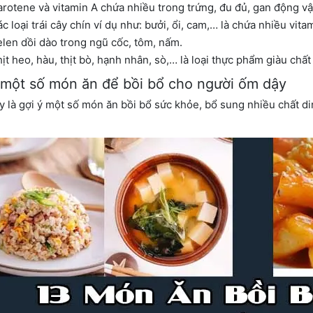
rotene và vitamin A chứa nhiều trong trứng, đu đủ, gan động vật
c loại trái cây chín ví dụ như: bưởi, ổi, cam,… là chứa nhiều vita
len dồi dào trong ngũ cốc, tôm, nấm.
ịt heo, hàu, thịt bò, hạnh nhân, sò,… là loại thực phẩm giàu chấ
 một số món ăn để bồi bổ cho người ốm dậy
y là gợi ý một số món ăn bồi bổ sức khỏe, bổ sung nhiều chất di