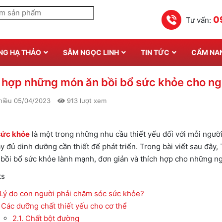
0
Tư vấn:
NG HẠ THẢO
SÂM NGỌC LINH
TIN TỨC
CẨM NA
 hợp những món ăn bồi bổ sức khỏe cho n
hiều 05/04/2023
913 lượt xem
sức khỏe
là một trong những nhu cầu thiết yếu đối với mỗi người
y đủ dinh dưỡng cần thiết để phát triển. Trong bài viết sau đ
bồi bổ sức khỏe lành mạnh, đơn giản và thích hợp cho những ngư
ts
Lý do con người phải chăm sóc sức khỏe?
Các dưỡng chất thiết yếu cho cơ thể
2.1.
Chất bột đường