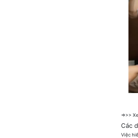
=>>> X
Các d
Việc hi