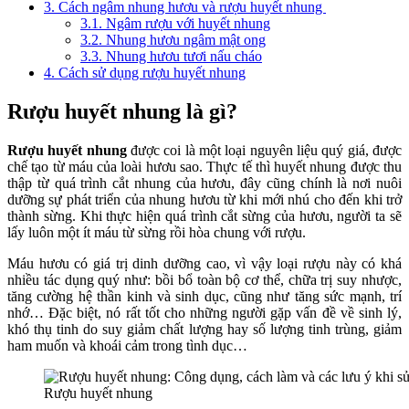
3.
Cách ngâm nhung hươu và rượu huyết nhung
3.1.
Ngâm rượu với huyết nhung
3.2.
Nhung hươu ngâm mật ong
3.3.
Nhung hươu tươi nấu cháo
4.
Cách sử dụng rượu huyết nhung
Rượu huyết nhung là gì?
Rượu huyết nhung
được coi là một loại nguyên liệu quý giá, được
chế tạo từ máu của loài hươu sao. Thực tế thì huyết nhung được thu
thập từ quá trình cắt nhung của hươu, đây cũng chính là nơi nuôi
dưỡng sự phát triển của nhung hươu từ khi mới nhú cho đến khi trở
thành sừng. Khi thực hiện quá trình cắt sừng của hươu, người ta sẽ
lấy luôn một ít máu từ sừng rồi hòa chung với rượu.
Máu hươu có giá trị dinh dưỡng cao, vì vậy loại rượu này có khá
nhiều tác dụng quý như: bồi bổ toàn bộ cơ thể, chữa trị suy nhược,
tăng cường hệ thần kinh và sinh dục, cũng như tăng sức mạnh, trí
nhớ… Đặc biệt, nó rất tốt cho những người gặp vấn đề về sinh lý,
khó thụ tinh do suy giảm chất lượng hay số lượng tinh trùng, giảm
ham muốn và khoái cảm trong tình dục…
Rượu huyết nhung