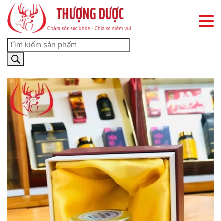
×
×
×