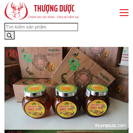
×
×
×